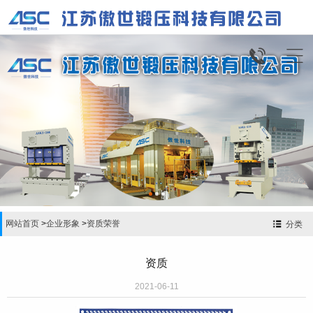


网站首页
>
企业形象
>
资质荣誉
分类
资质
2021-06-11