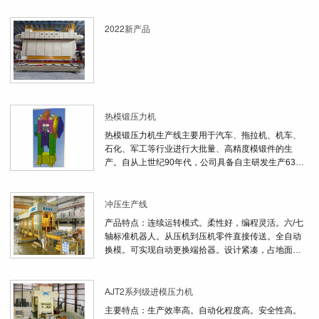
2022新产品
热模锻压力机
热模锻压力机生产线主要用于汽车、拖拉机、机车、
石化、军工等行业进行大批量、高精度模锻件的生
产。自从上世纪90年代，公司具备自主研发生产6300
吨热模锻压力机能力。经过不断开发与研究，产品逐
渐系列化，单机吨位从1600吨到8000吨，后续设备切
冲压生产线
边机和精整机也生产过多台。公司已经掌握了现代化
热模锻的设计制造技术。
产品特点：连续运转模式。柔性好，编程灵活。六/七
轴标准机器人。从压机到压机零件直接传送。全自动
换模。可实现自动更换端拾器。设计紧凑，占地面积
小。模块化设计，维护保养方便。对压力机的结构无
特殊要求。传送距离6-7.5m。同时适合现有冲压线自
AJT2系列级进模压力机
动化升级。
主要特点：生产效率高。自动化程度高。安全性高。