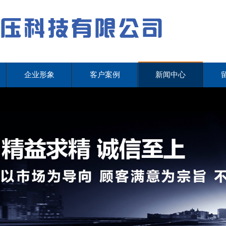
企业形象
客户案例
新闻中心