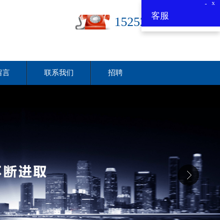
x
-
客服
15252784598
留言
联系我们
招聘