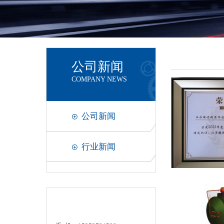
公司新闻
COMPANY NEWS
公司新闻
行业新闻